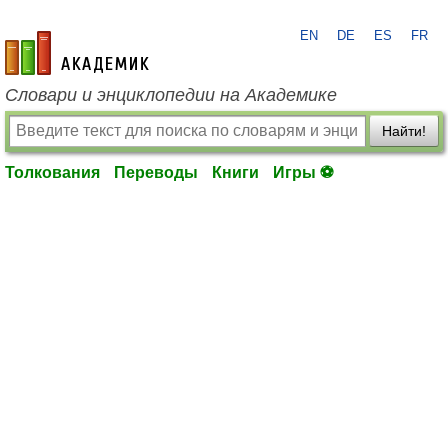
EN
DE
ES
FR
academic.ru
Словари и энциклопедии на Академике
Найти!
Толкования
Переводы
Книги
Игры ⚽